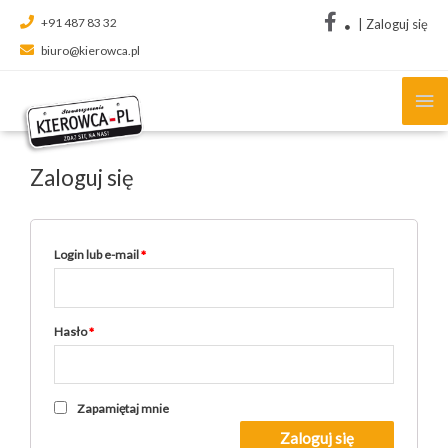
+91 487 83 32
|
Zaloguj się
biuro@kierowca.pl
Ma
Me
Zaloguj się
Login lub e-mail
*
Hasło
*
Zapamiętaj mnie
Zaloguj się