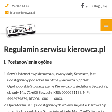
+91 487 83 32
|
Zaloguj się
biuro@kierowca.pl
Ma
Me
Regulamin serwisu kierowca.pl
I.
Postanowienia ogólne
Serwis internetowy kierowca.pl, zwany dalej Serwisem, jest
udostępniany pod adresem https://kierowca.pl/ przez
Ogólnopolskie Stowarzyszenie Kierowca.pl z siedzibą w Szczecinie,
ul. Łady 14a, 71-605 Szczecin, KRS: 0000261135, NIP:
5992979879, REGON: 0801116803.
Operatorem usług udostępnianych w Serwisie jest e-kierowca Sp.
z o.o. Sp. k. z siedzibą w Szczecinie, ul. łady 14a, 71-605 Szczecin,